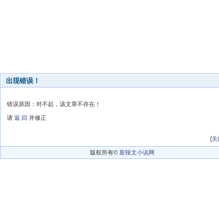
出现错误！
错误原因：对不起，该文章不存在！
请
返 回
并修正
[
关
版权所有©
新辣文小说网